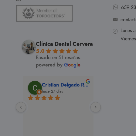
659 23
contact
Lunes 
Vierne
Clínica Dental Cervera
5.0
Basado en 51 reseñas.
powered by
G
o
o
g
l
e
Cristian Delgado Ramos
hace 27 días
hace 4 sem