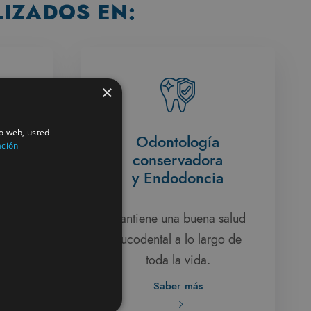
LIZADOS EN:
×
io web, usted
ía
Odontología
ación
conservadora
y Endodoncia
ogías
iente
Mantiene una buena salud
bucodental a lo largo de
toda la vida.
Saber más