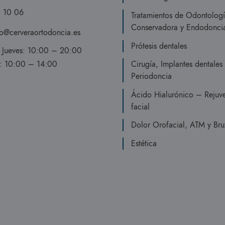
 10 06
Tratamientos de Odontolog
Conservadora y Endodonci
o@cerveraortodoncia.es
Prótesis dentales
a Jueves: 10:00 – 20:00
s: 10:00 – 14:00
Cirugía, Implantes dentales
Periodoncia
Ácido Hialurónico – Rejuv
facial
Dolor Orofacial, ATM y Br
Cristian Delgado Ramos
Jaime Jiménez-Herrera Burgaleta
Estética
anas
hace 2 meses
hac