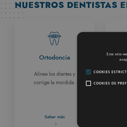
NUESTROS DENTISTAS E
Este sitio w
Ortodoncia
A
acep
COOKIES ESTRIC
Alinea los dientes y
corrige la mordida.
marc
COOKIES DE PRE
i
dia
Saber más