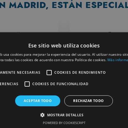
N MADRID, ESTÁN ESPECIA
Ese sitio web utiliza cookies
eb usa cookies para mejorar la experiencia del usuario. Al utilizar nuestro sit
pnea del Sueño
Odontopediatr
ta todas las cookies de acuerdo con nuestra Política de cookies.
Más inform
TAMENTE NECESARIAS
COOKIES DE RENDIMIENTO
El ronquido es un
Trata todas las patol
ador clínico de gran
bucodentales del pac
FERENCIAS
COOKIES DE FUNCIONALIDAD
mportancia para el
infantil.
gnóstico de la Apnea
ACEPTAR TODO
RECHAZAR TODO
del Sueño.
MOSTRAR DETALLES
Saber más
Saber más
POWERED BY COOKIESCRIPT